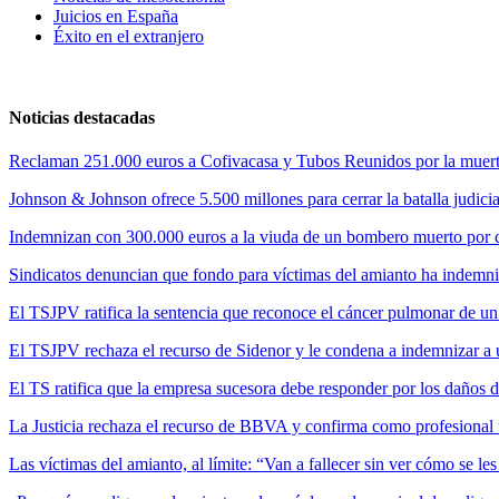
Juicios en España
Éxito en el extranjero
Noticias destacadas
Reclaman 251.000 euros a Cofivacasa y Tubos Reunidos por la muerte
Johnson & Johnson ofrece 5.500 millones para cerrar la batalla judicia
Indemnizan con 300.000 euros a la viuda de un bombero muerto por cul
Sindicatos denuncian que fondo para víctimas del amianto ha indemni
El TSJPV ratifica la sentencia que reconoce el cáncer pulmonar de un
El TSJPV rechaza el recurso de Sidenor y le condena a indemnizar a 
El TS ratifica que la empresa sucesora debe responder por los daños 
La Justicia rechaza el recurso de BBVA y confirma como profesional 
Las víctimas del amianto, al límite: “Van a fallecer sin ver cómo se l