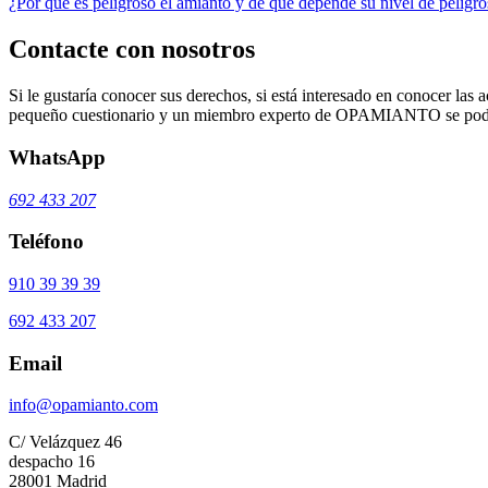
¿Por qué es peligroso el amianto y de qué depende su nivel de peligr
Contacte con nosotros
Si le gustaría conocer sus derechos, si está interesado en conocer las a
pequeño cuestionario y un miembro experto de OPAMIANTO se podrá
WhatsApp
692 433 207
Teléfono
910 39 39 39
692 433 207
Email
info@opamianto.com
C/ Velázquez 46
despacho 16
28001 Madrid