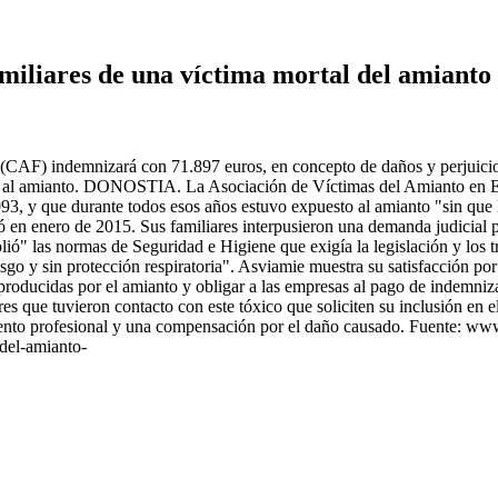
miliares de una víctima mortal del amianto
(CAF) indemnizará con 71.897 euros, en concepto de daños y perjuicios
 al amianto. DONOSTIA. La Asociación de Víctimas del Amianto en Eu
993, y que durante todos esos años estuvo expuesto al amianto "sin que
ió en enero de 2015. Sus familiares interpusieron una demanda judicial
ó" las normas de Seguridad e Higiene que exigía la legislación y los tr
go y sin protección respiratoria". Asviamie muestra su satisfacción por
 producidas por el amianto y obligar a las empresas al pago de indemniza
res que tuvieron contacto con este tóxico que soliciten su inclusión en 
imiento profesional y una compensación por el daño causado. Fuente: 
del-amianto-