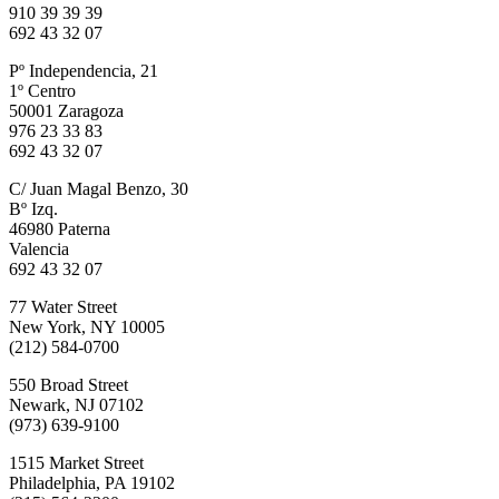
910 39 39 39
692 43 32 07
Pº Independencia, 21
1º Centro
50001 Zaragoza
976 23 33 83
692 43 32 07
C/ Juan Magal Benzo, 30
Bº Izq.
46980 Paterna
Valencia
692 43 32 07
77 Water Street
New York, NY 10005
(212) 584-0700
550 Broad Street
Newark, NJ 07102
(973) 639-9100
1515 Market Street
Philadelphia, PA 19102