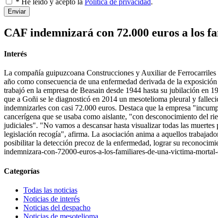
* He leído y acepto la
Política de privacidad
.
Enviar
CAF indemnizará con 72.000 euros a los fa
Interés
La compañía guipuzcoana Construcciones y Auxiliar de Ferrocarriles 
año como consecuencia de una enfermedad derivada de la exposición
trabajó en la empresa de Beasain desde 1944 hasta su jubilación en 1
que a Goñi se le diagnosticó en 2014 un mesotelioma pleural y fallec
indemnizarles con casi 72.000 euros. Destaca que la empresa "incumpli
cancerígena que se usaba como aislante, "con desconocimiento del ries
judiciales". "No vamos a descansar hasta visualizar todas las muertes
legislación recogía", afirma. La asociación anima a aquellos trabajado
posibilitar la detección precoz de la enfermedad, lograr su reconoc
indemnizara-con-72000-euros-a-los-familiares-de-una-victima-mortal-
Categorías
Todas las noticias
Noticias de interés
Noticias del despacho
Noticias de mesotelioma