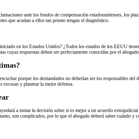
reclamaciones ante los fondos de compensación estadounidenses, los plaz
ntes que acudan a ellos tan pronto tengan el diagnóstico.
iniciado en los Estados Unidos? ¿Todos los estados de los EEUU tienen l
ntas cuyas respuestas deben ser perfectamente conocidas por el abogado
ctimas?
 escuchar porque los demandados no deberían ser los responsables del 
 excusas y plantear la mejor defensa.
ear
udará a tomar la decisión sobre si es mejor a un acuerdo extrajudicial o
mianto, son complicados, por lo que el abogado deberá saber cuándo y 