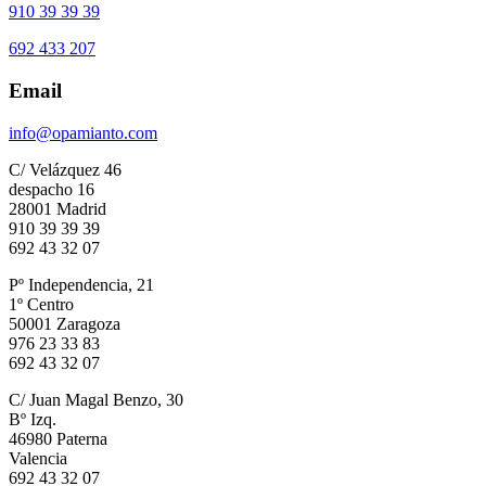
910 39 39 39
692 433 207
Email
info@opamianto.com
C/ Velázquez 46
despacho 16
28001 Madrid
910 39 39 39
692 43 32 07
Pº Independencia, 21
1º Centro
50001 Zaragoza
976 23 33 83
692 43 32 07
C/ Juan Magal Benzo, 30
Bº Izq.
46980 Paterna
Valencia
692 43 32 07