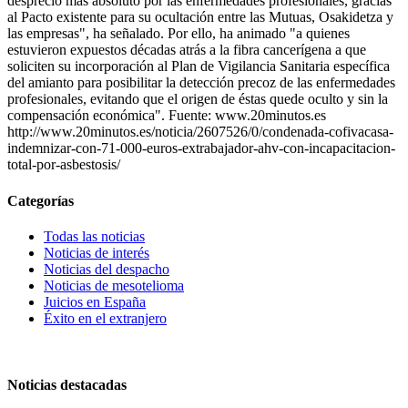
desprecio más absoluto por las enfermedades profesionales, gracias
al Pacto existente para su ocultación entre las Mutuas, Osakidetza y
las empresas", ha señalado. Por ello, ha animado "a quienes
estuvieron expuestos décadas atrás a la fibra cancerígena a que
soliciten su incorporación al Plan de Vigilancia Sanitaria específica
del amianto para posibilitar la detección precoz de las enfermedades
profesionales, evitando que el origen de éstas quede oculto y sin la
compensación económica". Fuente: www.20minutos.es
http://www.20minutos.es/noticia/2607526/0/condenada-cofivacasa-
indemnizar-con-71-000-euros-extrabajador-ahv-con-incapacitacion-
total-por-asbestosis/
Categorías
Todas las noticias
Noticias de interés
Noticias del despacho
Noticias de mesotelioma
Juicios en España
Éxito en el extranjero
Noticias destacadas