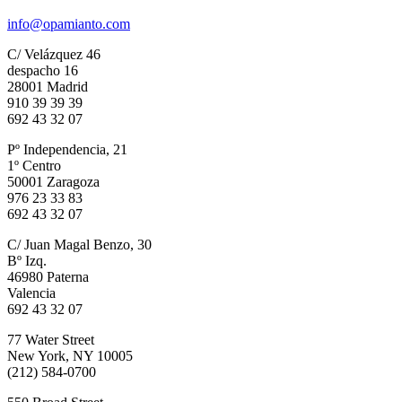
info@opamianto.com
C/ Velázquez 46
despacho 16
28001 Madrid
910 39 39 39
692 43 32 07
Pº Independencia, 21
1º Centro
50001 Zaragoza
976 23 33 83
692 43 32 07
C/ Juan Magal Benzo, 30
Bº Izq.
46980 Paterna
Valencia
692 43 32 07
77 Water Street
New York, NY 10005
(212) 584-0700