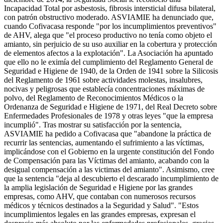
Incapacidad Total por asbestosis, fibrosis intersticial difusa bilateral,
con patrón obstructivo moderado. ASVIAMIE ha denunciado que,
cuando Cofivacasa responde "por los incumplimientos preventivos"
de AHV, alega que "el proceso productivo no tenía como objeto el
amianto, sin perjuicio de su uso auxiliar en la cobertura y protección
de elementos afectos a la explotación". La Asociación ha apuntado
que ello no le eximía del cumplimiento del Reglamento General de
Seguridad e Higiene de 1940, de la Orden de 1941 sobre la Silicosis
del Reglamento de 1961 sobre actividades molestas, insalubres,
nocivas y peligrosas que establecía concentraciones máximas de
polvo, del Reglamento de Reconocimientos Médicos o la
Ordenanza de Seguridad e Higiene de 1971, del Real Decreto sobre
Enfermedades Profesionales de 1978 y otras leyes "que la empresa
incumplió". Tras mostrar su satisfacción por la sentencia,
ASVIAMIE ha pedido a Cofivacasa que "abandone la práctica de
recurrir las sentencias, aumentando el sufrimiento a las víctimas,
implicándose con el Gobierno en la urgente constitución del Fondo
de Compensación para las Víctimas del amianto, acabando con la
desigual compensación a las victimas del amianto". Asimismo, cree
que la sentencia "deja al descubierto el descarado incumplimiento de
la amplia legislación de Seguridad e Higiene por las grandes
empresas, como AHV, que contaban con numerosos recursos
médicos y técnicos destinados a la Seguridad y Salud". "Estos
incumplimientos legales en las grandes empresas, expresan el