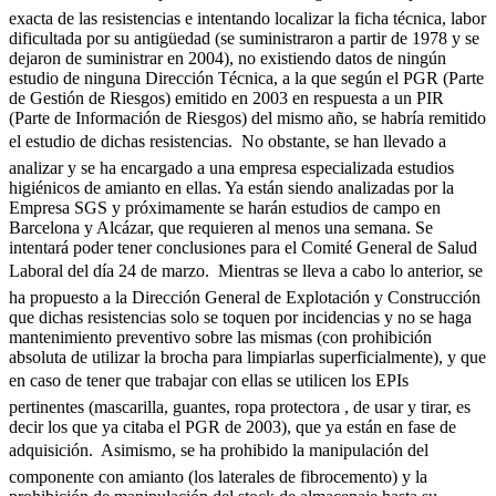
exacta de las resistencias e intentando localizar la ficha técnica, labor
dificultada por su antigüedad (se suministraron a partir de 1978 y se
dejaron de suministrar en 2004), no existiendo datos de ningún
estudio de ninguna Dirección Técnica, a la que según el PGR (Parte
de Gestión de Riesgos) emitido en 2003 en respuesta a un PIR
(Parte de Información de Riesgos) del mismo año, se habría remitido
el estudio de dichas resistencias.  No obstante, se han llevado a
analizar y se ha encargado a una empresa especializada estudios
higiénicos de amianto en ellas. Ya están siendo analizadas por la
Empresa SGS y próximamente se harán estudios de campo en
Barcelona y Alcázar, que requieren al menos una semana. Se
intentará poder tener conclusiones para el Comité General de Salud
Laboral del día 24 de marzo.  Mientras se lleva a cabo lo anterior, se
ha propuesto a la Dirección General de Explotación y Construcción
que dichas resistencias solo se toquen por incidencias y no se haga
mantenimiento preventivo sobre las mismas (con prohibición
absoluta de utilizar la brocha para limpiarlas superficialmente), y que
en caso de tener que trabajar con ellas se utilicen los EPIs
pertinentes (mascarilla, guantes, ropa protectora , de usar y tirar, es
decir los que ya citaba el PGR de 2003), que ya están en fase de
adquisición.  Asimismo, se ha prohibido la manipulación del
componente con amianto (los laterales de fibrocemento) y la