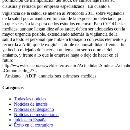
prohibición de manipulación del stock de almacenaje hasta su
clausura y retirada por empresa especializada.  En cuanto a
vigilancia de la salud, se atienen al Protocolo 2013 sobre vigilancia
de la salud por amianto, en función de la exposición detectada, por
lo que se está a la espera de los estudios en curso. Para CCOO estas
medidas, aunque llegan diez años tarde, deben ser adoptadas con la
mayor urgencia posible, extendiendo además la vigilancia de la
salud a todo el personal que hubiera trabajado con estos elementos y
recuerda a Adif, que le exigirá su doble responsabilidad: frente a lo
ya hecho o dejado de hacer en un tema tan serio como el del
amianto, y frente a lo que la empresa haga o deje de hacer en el
futuro.
http://www.fsc.ccoo.es/webfscferroviario/Actualidad:Sindical:Actual
-Comunicado_27.-
_Amianto__ADIF_anuncia_sus_primeras_medidas
Categorías
Todas las noticias
Noticias de interés
Noticias del despacho
Noticias de mesotelioma
Juicios en España
Éxito en el extranjero