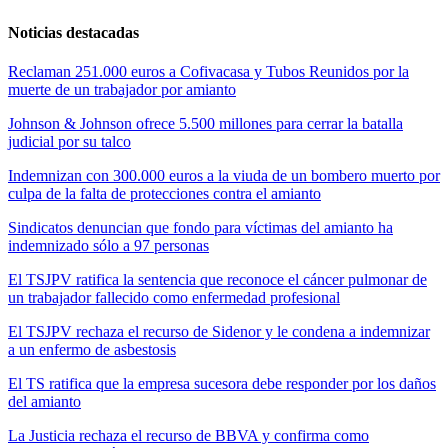
Noticias destacadas
Reclaman 251.000 euros a Cofivacasa y Tubos Reunidos por la
muerte de un trabajador por amianto
Johnson & Johnson ofrece 5.500 millones para cerrar la batalla
judicial por su talco
Indemnizan con 300.000 euros a la viuda de un bombero muerto por
culpa de la falta de protecciones contra el amianto
Sindicatos denuncian que fondo para víctimas del amianto ha
indemnizado sólo a 97 personas
El TSJPV ratifica la sentencia que reconoce el cáncer pulmonar de
un trabajador fallecido como enfermedad profesional
El TSJPV rechaza el recurso de Sidenor y le condena a indemnizar
a un enfermo de asbestosis
El TS ratifica que la empresa sucesora debe responder por los daños
del amianto
La Justicia rechaza el recurso de BBVA y confirma como