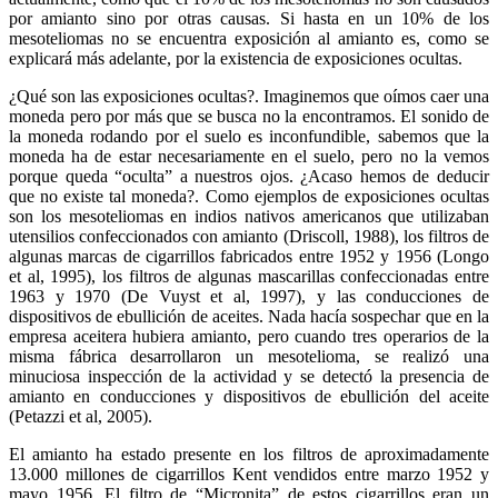
por amianto sino por otras causas. Si hasta en un 10% de los
mesoteliomas no se encuentra exposición al amianto es, como se
explicará más adelante, por la existencia de exposiciones ocultas.
¿Qué son las exposiciones ocultas?. Imaginemos que oímos caer una
moneda pero por más que se busca no la encontramos. El sonido de
la moneda rodando por el suelo es inconfundible, sabemos que la
moneda ha de estar necesariamente en el suelo, pero no la vemos
porque queda “oculta” a nuestros ojos. ¿Acaso hemos de deducir
que no existe tal moneda?. Como ejemplos de exposiciones ocultas
son los mesoteliomas en indios nativos americanos que utilizaban
utensilios confeccionados con amianto (Driscoll, 1988), los filtros de
algunas marcas de cigarrillos fabricados entre 1952 y 1956 (Longo
et al, 1995), los filtros de algunas mascarillas confeccionadas entre
1963 y 1970 (De Vuyst et al, 1997), y las conducciones de
dispositivos de ebullición de aceites. Nada hacía sospechar que en la
empresa aceitera hubiera amianto, pero cuando tres operarios de la
misma fábrica desarrollaron un mesotelioma, se realizó una
minuciosa inspección de la actividad y se detectó la presencia de
amianto en conducciones y dispositivos de ebullición del aceite
(Petazzi et al, 2005).
El amianto ha estado presente en los filtros de aproximadamente
13.000 millones de cigarrillos Kent vendidos entre marzo 1952 y
mayo 1956. El filtro de “Micronita” de estos cigarrillos eran un