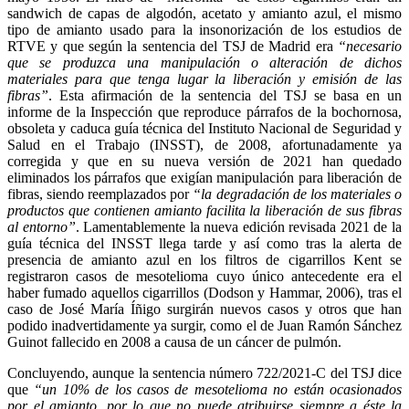
sandwich de capas de algodón, acetato y amianto azul, el mismo
tipo de amianto usado para la insonorización de los estudios de
RTVE y que según la sentencia del TSJ de Madrid era
“necesario
que se produzca una manipulación o alteración de dichos
materiales para que tenga lugar la liberación y emisión de las
fibras”
. Esta afirmación de la sentencia del TSJ se basa en un
informe de la Inspección que reproduce párrafos de la bochornosa,
obsoleta y caduca guía técnica del Instituto Nacional de Seguridad y
Salud en el Trabajo (INSST), de 2008, afortunadamente ya
corregida y que en su nueva versión de 2021 han quedado
eliminados los párrafos que exigían manipulación para liberación de
fibras, siendo reemplazados por
“la degradación de los materiales o
productos que contienen amianto facilita la liberación de sus fibras
al entorno”
. Lamentablemente la nueva edición revisada 2021 de la
guía técnica del INSST llega tarde y así como tras la alerta de
presencia de amianto azul en los filtros de cigarrillos Kent se
registraron casos de mesotelioma cuyo único antecedente era el
haber fumado aquellos cigarrillos (Dodson y Hammar, 2006), tras el
caso de José María Íñigo surgirán nuevos casos y otros que han
podido inadvertidamente ya surgir, como el de Juan Ramón Sánchez
Guinot fallecido en 2008 a causa de un cáncer de pulmón.
Concluyendo, aunque la sentencia número 722/2021-C del TSJ dice
que
“un 10% de los casos de mesotelioma no están ocasionados
por el amianto, por lo que no puede atribuirse siempre a éste la