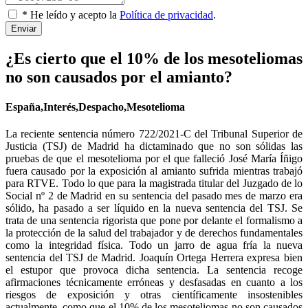
* He leído y acepto la
Política de privacidad
.
Enviar
¿Es cierto que el 10% de los mesoteliomas
no son causados por el amianto?
España,Interés,Despacho,Mesotelioma
La reciente sentencia número 722/2021-C del Tribunal Superior de
Justicia (TSJ) de Madrid ha dictaminado que no son sólidas las
pruebas de que el mesotelioma por el que falleció José María Íñigo
fuera causado por la exposición al amianto sufrida mientras trabajó
para RTVE. Todo lo que para la magistrada titular del Juzgado de lo
Social nº 2 de Madrid en su sentencia del pasado mes de marzo era
sólido, ha pasado a ser líquido en la nueva sentencia del TSJ. Se
trata de una sentencia rigorista que pone por delante el formalismo a
la protección de la salud del trabajador y de derechos fundamentales
como la integridad física. Todo un jarro de agua fría la nueva
sentencia del TSJ de Madrid. Joaquín Ortega Herrera expresa bien
el estupor que provoca dicha sentencia. La sentencia recoge
afirmaciones técnicamente erróneas y desfasadas en cuanto a los
riesgos de exposición y otras científicamente insostenibles
actualmente, como que el 10% de los mesoteliomas no son causados