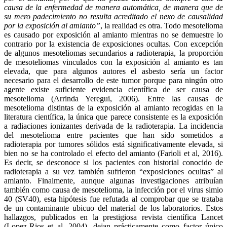
causa de la enfermedad de manera automática, de manera que de
su mero padecimiento no resulta acreditado el nexo de causalidad
por la exposición al amianto”
, la realidad es otra. Todo mesotelioma
es causado por exposición al amianto mientras no se demuestre lo
contrario por la existencia de exposiciones ocultas. Con excepción
de algunos mesoteliomas secundarios a radioterapia, la proporción
de mesoteliomas vinculados con la exposición al amianto es tan
elevada, que para algunos autores el asbesto sería un factor
necesario para el desarrollo de este tumor porque para ningún otro
agente existe suficiente evidencia científica de ser causa de
mesotelioma (Arrinda Yeregui, 2006). Entre las causas de
mesotelioma distintas de la exposición al amianto recogidas en la
literatura científica, la única que parece consistente es la exposición
a radiaciones ionizantes derivada de la radioterapia. La incidencia
del mesotelioma entre pacientes que han sido sometidos a
radioterapia por tumores sólidos está significativamente elevada, si
bien no se ha controlado el efecto del amianto (Farioli et al, 2016).
Es decir, se desconoce si los pacientes con historial conocido de
radioterapia a su vez también sufrieron “exposiciones ocultas” al
amianto. Finalmente, aunque algunas investigaciones atribuían
también como causa de mesotelioma, la infección por el virus simio
40 (SV40), esta hipótesis fue refutada al comprobar que se trataba
de un contaminante ubicuo del material de los laboratorios. Estos
hallazgos, publicados en la prestigiosa revista científica Lancet
(Lopez-Rios et al, 2004), dejan prácticamente como factor único