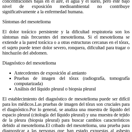
concentraciones bajas en el aire, el agua y el suelo, pero este bajo
nivel de exposición medioambiental no contribuye
significativamente a la enfermedad humana.
Síntomas del mesotelioma
El dolor torácico persistente y la dificultad respiratoria son los
síntomas más frecuentes del mesotelioma. Si el mesotelioma se
extiende a la pared torácica o a otras estructuras cercanas en el tórax,
el sujeto puede tener dolor severo, ronquera, dificultad para tragar o
hinchazón del abdomen.
Diagnóstico del mesotelioma
Antecedentes de exposición al amianto
Pruebas de imagen del tórax (radiografía, tomografía
computarizada)
Análisis del líquido pleural o biopsia pleural
El establecimiento del diagnóstico de mesotelioma puede ser difícil
para los médicos.
Las
pruebas de imagen del tórax
son cruciales para
el diagnóstico.
Por lo general, se analiza una muestra de líquido del
espacio pleural (citología del líquido pleural) y una muestra de tejido
de la pleura (biopsia pleural) para buscar cambios característicos
debido al mesotelioma.
El cribado del mesotelioma, una prueba para
diagnosticar a las personas que han estado expuestas al asbesto