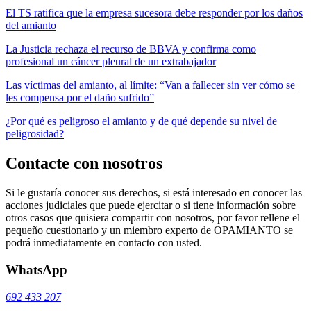
El TS ratifica que la empresa sucesora debe responder por los daños
del amianto
La Justicia rechaza el recurso de BBVA y confirma como
profesional un cáncer pleural de un extrabajador
Las víctimas del amianto, al límite: “Van a fallecer sin ver cómo se
les compensa por el daño sufrido”
¿Por qué es peligroso el amianto y de qué depende su nivel de
peligrosidad?
Contacte con nosotros
Si le gustaría conocer sus derechos, si está interesado en conocer las
acciones judiciales que puede ejercitar o si tiene información sobre
otros casos que quisiera compartir con nosotros, por favor rellene el
pequeño cuestionario y un miembro experto de OPAMIANTO se
podrá inmediatamente en contacto con usted.
WhatsApp
692 433 207