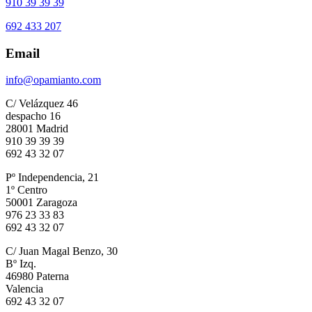
910 39 39 39
692 433 207
Email
info@opamianto.com
C/ Velázquez 46
despacho 16
28001 Madrid
910 39 39 39
692 43 32 07
Pº Independencia, 21
1º Centro
50001 Zaragoza
976 23 33 83
692 43 32 07
C/ Juan Magal Benzo, 30
Bº Izq.
46980 Paterna
Valencia
692 43 32 07