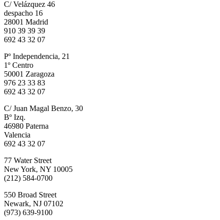
C/ Velázquez 46
despacho 16
28001 Madrid
910 39 39 39
692 43 32 07
Pº Independencia, 21
1º Centro
50001 Zaragoza
976 23 33 83
692 43 32 07
C/ Juan Magal Benzo, 30
Bº Izq.
46980 Paterna
Valencia
692 43 32 07
77 Water Street
New York, NY 10005
(212) 584-0700
550 Broad Street
Newark, NJ 07102
(973) 639-9100