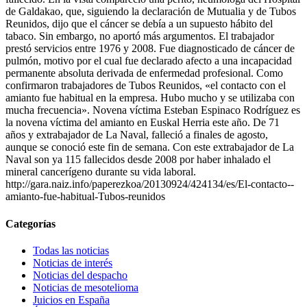
de Galdakao, que, siguiendo la declaración de Mutualia y de Tubos
Reunidos, dijo que el cáncer se debía a un supuesto hábito del
tabaco. Sin embargo, no aportó más argumentos. El trabajador
prestó servicios entre 1976 y 2008. Fue diagnosticado de cáncer de
pulmón, motivo por el cual fue declarado afecto a una incapacidad
permanente absoluta derivada de enfermedad profesional. Como
confirmaron trabajadores de Tubos Reunidos, «el contacto con el
amianto fue habitual en la empresa. Hubo mucho y se utilizaba con
mucha frecuencia». Novena víctima Esteban Espinaco Rodríguez es
la novena víctima del amianto en Euskal Herria este año. De 71
años y extrabajador de La Naval, falleció a finales de agosto,
aunque se conoció este fin de semana. Con este extrabajador de La
Naval son ya 115 fallecidos desde 2008 por haber inhalado el
mineral cancerígeno durante su vida laboral.
http://gara.naiz.info/paperezkoa/20130924/424134/es/El-contacto--
amianto-fue-habitual-Tubos-reunidos
Categorías
Todas las noticias
Noticias de interés
Noticias del despacho
Noticias de mesotelioma
Juicios en España