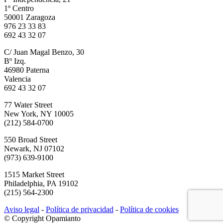
1º Centro
50001 Zaragoza
976 23 33 83
692 43 32 07
C/ Juan Magal Benzo, 30
Bº Izq.
46980 Paterna
Valencia
692 43 32 07
77 Water Street
New York, NY 10005
(212) 584-0700
550 Broad Street
Newark, NJ 07102
(973) 639-9100
1515 Market Street
Philadelphia, PA 19102
(215) 564-2300
Aviso legal
-
Política de privacidad
-
Política de cookies
© Copyright Opamianto