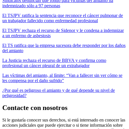
Sindicatos denuncian que fondo para víctimas del amianto ha
indemnizado sólo a 97 personas
El TSJPV ratifica la sentencia que reconoce el cáncer pulmonar de
un trabajador fallecido como enfermedad profesional
El TSJPV rechaza el recurso de Sidenor y le condena a indemnizar
a un enfermo de asbestosis
El TS ratifica que la empresa sucesora debe responder por los daños
del amianto
La Justicia rechaza el recurso de BBVA y confirma como
profesional un cáncer pleural de un extrabajador
Las víctimas del amianto, al límite: “Van a fallecer sin ver cómo se
les compensa por el daño sufrido”
¿Por qué es peligroso el amianto y de qué depende su nivel de
peligrosidad?
Contacte con nosotros
Si le gustaría conocer sus derechos, si está interesado en conocer las
acciones judiciales que puede ejercitar o si tiene información sobre