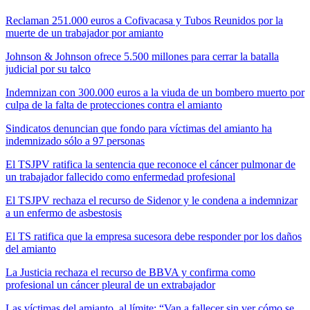
Reclaman 251.000 euros a Cofivacasa y Tubos Reunidos por la
muerte de un trabajador por amianto
Johnson & Johnson ofrece 5.500 millones para cerrar la batalla
judicial por su talco
Indemnizan con 300.000 euros a la viuda de un bombero muerto por
culpa de la falta de protecciones contra el amianto
Sindicatos denuncian que fondo para víctimas del amianto ha
indemnizado sólo a 97 personas
El TSJPV ratifica la sentencia que reconoce el cáncer pulmonar de
un trabajador fallecido como enfermedad profesional
El TSJPV rechaza el recurso de Sidenor y le condena a indemnizar
a un enfermo de asbestosis
El TS ratifica que la empresa sucesora debe responder por los daños
del amianto
La Justicia rechaza el recurso de BBVA y confirma como
profesional un cáncer pleural de un extrabajador
Las víctimas del amianto, al límite: “Van a fallecer sin ver cómo se