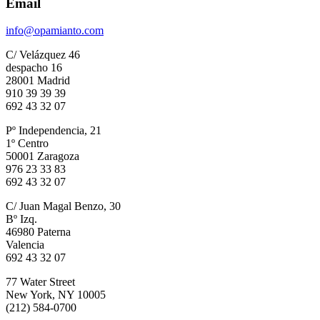
Email
info@opamianto.com
C/ Velázquez 46
despacho 16
28001 Madrid
910 39 39 39
692 43 32 07
Pº Independencia, 21
1º Centro
50001 Zaragoza
976 23 33 83
692 43 32 07
C/ Juan Magal Benzo, 30
Bº Izq.
46980 Paterna
Valencia
692 43 32 07
77 Water Street
New York, NY 10005
(212) 584-0700