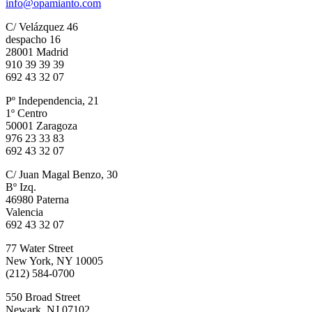
info@opamianto.com
C/ Velázquez 46
despacho 16
28001 Madrid
910 39 39 39
692 43 32 07
Pº Independencia, 21
1º Centro
50001 Zaragoza
976 23 33 83
692 43 32 07
C/ Juan Magal Benzo, 30
Bº Izq.
46980 Paterna
Valencia
692 43 32 07
77 Water Street
New York, NY 10005
(212) 584-0700
550 Broad Street
Newark, NJ 07102