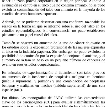
haber utilizado polvos corporales en la región perineal. Aunque la
evaluación se centró en el talco que no contenía amianto, no se pudo
excluir la contaminación del talco con amianto en la mayoría de los
estudios de seres humanos expuestos.
Además, no se pudieron descartar con una confianza razonable los
sesgos en la forma en que se informó sobre el uso del talco en los
estudios epidemiológicos. En consecuencia, no pudo establecerse
plenamente un papel causal del talco.
También se observó un aumento de la tasa de cáncer de ovario en
los estudios sobre la exposición profesional de las mujeres expuestas
al talco en la industria papelera. Sin embargo, no pudo excluirse la
posibilidad de confusión por la exposición conjunta al amianto, y el
aumento de la tasa se basó en un pequeño número de cánceres de
ovario en esos estudios ocupacionales.
En animales de experimentación, el tratamiento con talco provocó
un aumento de la incidencia de neoplasias malignas en hembras
(médula suprarrenal y pulmón) y una combinación de neoplasias
benignas y malignas en machos (médula suprarrenal) de una sola
especie (rata).
Por último, las monografías del IARC utilizan las características
clave de los carcinógenos (CC) para evaluar sistemáticamente las
pruebas mecanicistas de la carcinogenicidad de las sustancias. Había