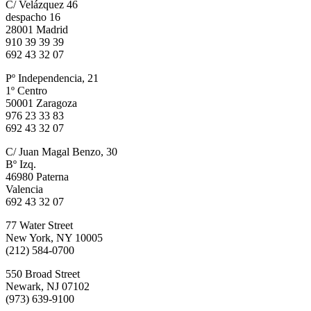
C/ Velázquez 46
despacho 16
28001 Madrid
910 39 39 39
692 43 32 07
Pº Independencia, 21
1º Centro
50001 Zaragoza
976 23 33 83
692 43 32 07
C/ Juan Magal Benzo, 30
Bº Izq.
46980 Paterna
Valencia
692 43 32 07
77 Water Street
New York, NY 10005
(212) 584-0700
550 Broad Street
Newark, NJ 07102
(973) 639-9100