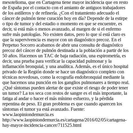
mesotelioma, que en Cartagena tiene mayor incidencia que en resto
de España por el contacto con el amianto de antiguos trabajadores
de los astilleros y de refinería. ¿Con el tratamiento adecuado el
cáncer de pulmón tiene curación hoy en día? Depende de la estirpe
o tipo de tumor y del estadio o momento en que se encuentre, es
decir, si está más o menos avanzado, al margen de si el enfermo
sufre más patologías. No existen datos, pero lo que sí está claro es
que la supervivencia es mayor con un diagnóstico precoz. En el
Perpetuo Socorro acabamos de abrir una consulta de diagnóstico
precoz del cáncer de pulmón destinada a la población a partir de los
50 años. Hacemos un TAC de baja radiación, una espirometría, es
decir, una prueba para verificar la capacidad pulmonar y la
inflamación bronquial, y una analítica. Además, es el único hospital
privado de la Región donde se hace un diagnóstico completo con
técnicas novedosas, como la ecografía endobronquial mediante la
que hacemos una punción en los ganglios pulmonares a tiempo real.
¿Qué síntomas pueden alertar de que existe el riesgo de poder tener
un tumor? La tos seca con restos de sangre es el más importante, la
fatiga al andar o hacer el más mínimo esfuerzo, y la pérdida
repentina de peso. El gran problema es que cuando aparecen los
síntomas el tumor ya está avanzado. Fuente:
www.laopiniondemurcia.es
http://www.laopiniondemurcia.es/cartagena/2016/02/05/cartagena-
hay-mayor-incidencia-cancer/711525.html