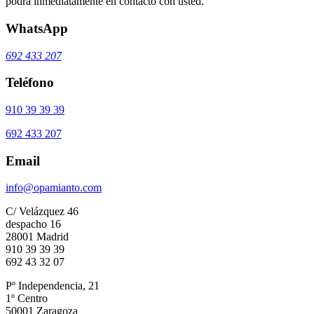
podrá inmediatamente en contacto con usted.
WhatsApp
692 433 207
Teléfono
910 39 39 39
692 433 207
Email
info@opamianto.com
C/ Velázquez 46
despacho 16
28001 Madrid
910 39 39 39
692 43 32 07
Pº Independencia, 21
1º Centro
50001 Zaragoza