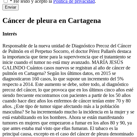
* He leído y acepto la
Política de privacidad
.
Enviar
Cáncer de pleura en Cartagena
Interés
Responsable de la nueva unidad de Diagnóstico Precoz del Cáncer
de Pulmón en el Perpetuo Socorro, el doctor Pérez Pallarés destaca
la importancia que tiene para la supervivencia que el tratamiento se
inicie cuando el tumor no está muy avanzado. MARÍA JESÚS
GALINDO Cuántos casos nuevos se registran al año de cáncer de
pulmón en Cartagena? Según los últimos datos, en 2015 se
diagnosticaron 160 casos, lo que supone un incremento del 5%
respecto a 2014. Este aumento se debe, sobre todo, al diagnóstico
precoz del cáncer, lo que provoca que en los últimos cinco años esté
siendo frecuente encontrarnos con pacientes a partir de los 50 años
cuando hace diez años los enfermos de cáncer tenían entre 70 y 80
años. ¿Este tipo de tumor sigue afectando más a la población
masculina? Se ha incrementado mucho la incidencia en la mujer y se
está estabilizando en los hombres. Ahora se están manifestando
tumores en mujeres que empezaron a fumar en los años 80 y 90, ya
que antes estaba mal visto que ellas fumaran. El tabaco es la
principal causa, excepto en el caso del cáncer de pleura denominado