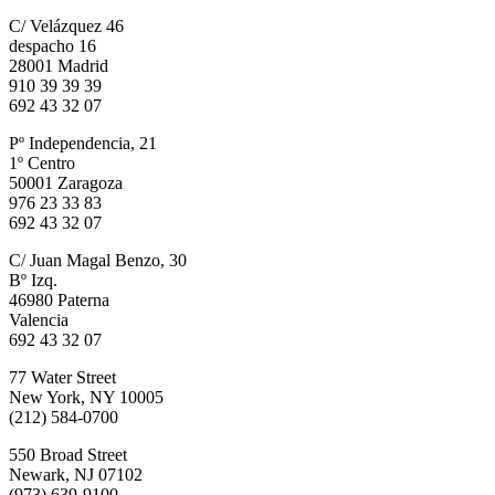
C/ Velázquez 46
despacho 16
28001 Madrid
910 39 39 39
692 43 32 07
Pº Independencia, 21
1º Centro
50001 Zaragoza
976 23 33 83
692 43 32 07
C/ Juan Magal Benzo, 30
Bº Izq.
46980 Paterna
Valencia
692 43 32 07
77 Water Street
New York, NY 10005
(212) 584-0700
550 Broad Street
Newark, NJ 07102
(973) 639-9100