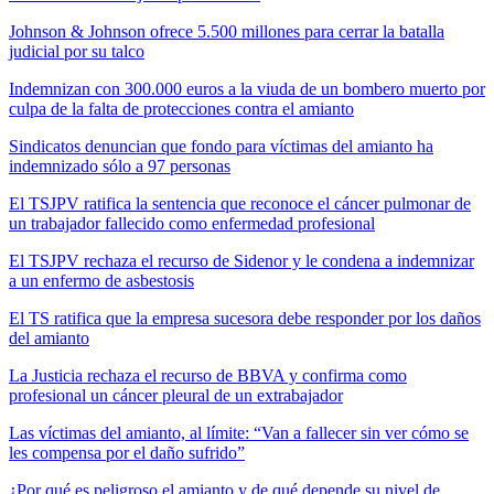
Johnson & Johnson ofrece 5.500 millones para cerrar la batalla
judicial por su talco
Indemnizan con 300.000 euros a la viuda de un bombero muerto por
culpa de la falta de protecciones contra el amianto
Sindicatos denuncian que fondo para víctimas del amianto ha
indemnizado sólo a 97 personas
El TSJPV ratifica la sentencia que reconoce el cáncer pulmonar de
un trabajador fallecido como enfermedad profesional
El TSJPV rechaza el recurso de Sidenor y le condena a indemnizar
a un enfermo de asbestosis
El TS ratifica que la empresa sucesora debe responder por los daños
del amianto
La Justicia rechaza el recurso de BBVA y confirma como
profesional un cáncer pleural de un extrabajador
Las víctimas del amianto, al límite: “Van a fallecer sin ver cómo se
les compensa por el daño sufrido”
¿Por qué es peligroso el amianto y de qué depende su nivel de