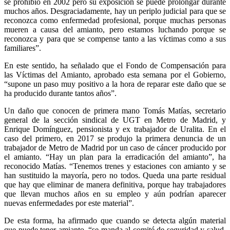
se prohibió en 2002 pero su exposición se puede prolongar durante
muchos años. Desgraciadamente, hay un periplo judicial para que se
reconozca como enfermedad profesional, porque muchas personas
mueren a causa del amianto, pero estamos luchando porque se
reconozca y para que se compense tanto a las víctimas como a sus
familiares”.
En este sentido, ha señalado que el Fondo de Compensación para
las Víctimas del Amianto, aprobado esta semana por el Gobierno,
“supone un paso muy positivo a la hora de reparar este daño que se
ha producido durante tantos años”.
Un daño que conocen de primera mano Tomás Matías, secretario
general de la sección sindical de UGT en Metro de Madrid, y
Enrique Domínguez, pensionista y ex trabajador de Uralita. En el
caso del primero, en 2017 se produjo la primera denuncia de un
trabajador de Metro de Madrid por un caso de cáncer producido por
el amianto. “Hay un plan para la erradicación del amianto”, ha
reconocido Matías. “Tenemos trenes y estaciones con amianto y se
han sustituido la mayoría, pero no todos. Queda una parte residual
que hay que eliminar de manera definitiva, porque hay trabajadores
que llevan muchos años en su empleo y aún podrían aparecer
nuevas enfermedades por este material”.
De esta forma, ha afirmado que cuando se detecta algún material
que puede tener amianto, “se manda al comité de seguridad y salud,