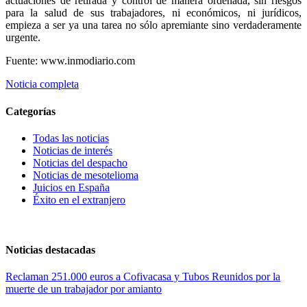
actuaciones de retirada y control de manera ordenada, sin riesgos
para la salud de sus trabajadores, ni económicos, ni jurídicos,
empieza a ser ya una tarea no sólo apremiante sino verdaderamente
urgente.
Fuente: www.inmodiario.com
Noticia completa
Categorías
Todas las noticias
Noticias de interés
Noticias del despacho
Noticias de mesotelioma
Juicios en España
Éxito en el extranjero
Noticias destacadas
Reclaman 251.000 euros a Cofivacasa y Tubos Reunidos por la
muerte de un trabajador por amianto