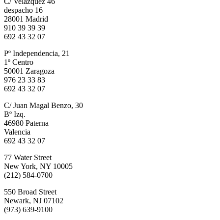
C/ Velázquez 46
despacho 16
28001 Madrid
910 39 39 39
692 43 32 07
Pº Independencia, 21
1º Centro
50001 Zaragoza
976 23 33 83
692 43 32 07
C/ Juan Magal Benzo, 30
Bº Izq.
46980 Paterna
Valencia
692 43 32 07
77 Water Street
New York, NY 10005
(212) 584-0700
550 Broad Street
Newark, NJ 07102
(973) 639-9100