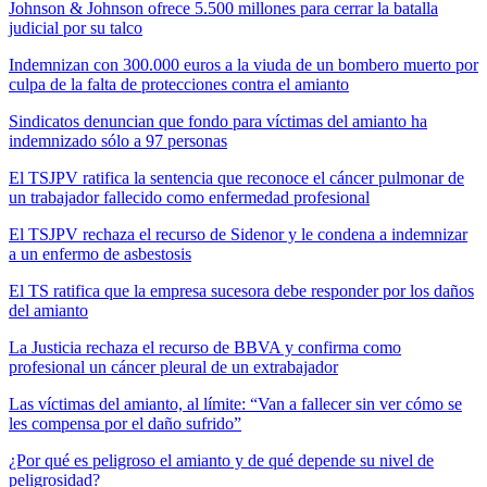
Johnson & Johnson ofrece 5.500 millones para cerrar la batalla
judicial por su talco
Indemnizan con 300.000 euros a la viuda de un bombero muerto por
culpa de la falta de protecciones contra el amianto
Sindicatos denuncian que fondo para víctimas del amianto ha
indemnizado sólo a 97 personas
El TSJPV ratifica la sentencia que reconoce el cáncer pulmonar de
un trabajador fallecido como enfermedad profesional
El TSJPV rechaza el recurso de Sidenor y le condena a indemnizar
a un enfermo de asbestosis
El TS ratifica que la empresa sucesora debe responder por los daños
del amianto
La Justicia rechaza el recurso de BBVA y confirma como
profesional un cáncer pleural de un extrabajador
Las víctimas del amianto, al límite: “Van a fallecer sin ver cómo se
les compensa por el daño sufrido”
¿Por qué es peligroso el amianto y de qué depende su nivel de
peligrosidad?