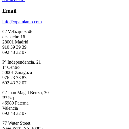
Email
info@opamianto.com
C/ Velázquez 46
despacho 16
28001 Madrid
910 39 39 39
692 43 32 07
Pº Independencia, 21
1º Centro
50001 Zaragoza
976 23 33 83
692 43 32 07
C/ Juan Magal Benzo, 30
Bº Izq.
46980 Paterna
Valencia
692 43 32 07
77 Water Street
New York, NY 10005