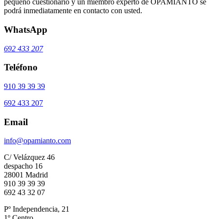
pequeño cuestionario y un miembro experto de OPAMIANTO se
podrá inmediatamente en contacto con usted.
WhatsApp
692 433 207
Teléfono
910 39 39 39
692 433 207
Email
info@opamianto.com
C/ Velázquez 46
despacho 16
28001 Madrid
910 39 39 39
692 43 32 07
Pº Independencia, 21
1º Centro