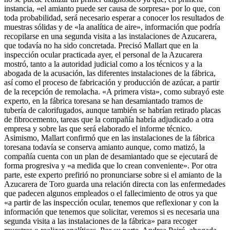
instancia, «el amianto puede ser causa de sorpresa» por lo que, con
toda probabilidad, será necesario esperar a conocer los resultados de
muestras sólidas y de «la analítica de aire», información que podría
recopilarse en una segunda visita a las instalaciones de Azucarera,
que todavía no ha sido concretada. Precisó Mallart que en la
inspección ocular practicada ayer, el personal de la Azucarera
mostró, tanto a la autoridad judicial como a los técnicos y a la
abogada de la acusación, las diferentes instalaciones de la fábrica,
así como el proceso de fabricación y producción de azúcar, a partir
de la recepción de remolacha. «A primera vista», como subrayó este
experto, en la fábrica toresana se han desamiantado tramos de
tubería de calorifugados, aunque también se habrían retirado placas
de fibrocemento, tareas que la compañía habría adjudicado a otra
empresa y sobre las que será elaborado el informe técnico.
Asimismo, Mallart confirmó que en las instalaciones de la fábrica
toresana todavía se conserva amianto aunque, como matizó, la
compañía cuenta con un plan de desamiantado que se ejecutará de
forma progresiva y «a medida que lo crean conveniente». Por otra
parte, este experto prefirió no pronunciarse sobre si el amianto de la
Azucarera de Toro guarda una relación directa con las enfermedades
que padecen algunos empleados o el fallecimiento de otros ya que
«a partir de las inspección ocular, tenemos que reflexionar y con la
información que tenemos que solicitar, veremos si es necesaria una
segunda visita a las instalaciones de la fábrica» para recoger