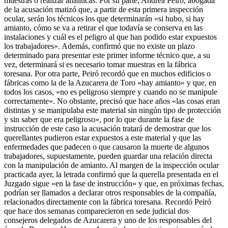
muestras o realizar analíticas. Por su parte, Andrea Peiró, abogada
de la acusación matizó que, a partir de esta primera inspección
ocular, serán los técnicos los que determinarán «si hubo, si hay
amianto, cómo se va a retirar el que todavía se conserva en las
instalaciones y cuál es el peligro al que han podido estar expuestos
los trabajadores». Además, confirmó que no existe un plazo
determinado para presentar este primer informe técnico que, a su
vez, determinará si es necesario tomar muestras en la fábrica
toresana. Por otra parte, Peiró recordó que en muchos edificios o
fábricas como la de la Azucarera de Toro «hay amianto» y que, en
todos los casos, «no es peligroso siempre y cuando no se manipule
correctamente». No obstante, precisó que hace años «las cosas eran
distintas y se manipulaba este material sin ningún tipo de protección
y sin saber que era peligroso», por lo que durante la fase de
instrucción de este caso la acusación tratará de demostrar que los
querellantes pudieron estar expuestos a este material y que las
enfermedades que padecen o que causaron la muerte de algunos
trabajadores, supuestamente, pueden guardar una relación directa
con la manipulación de amianto. Al margen de la inspección ocular
practicada ayer, la letrada confirmó que la querella presentada en el
Juzgado sigue «en la fase de instrucción» y que, en próximas fechas,
podrían ser llamados a declarar otros responsables de la compañía,
relacionados directamente con la fábrica toresana. Recordó Peiró
que hace dos semanas comparecieron en sede judicial dos
consejeros delegados de Azucarera y uno de los responsables del