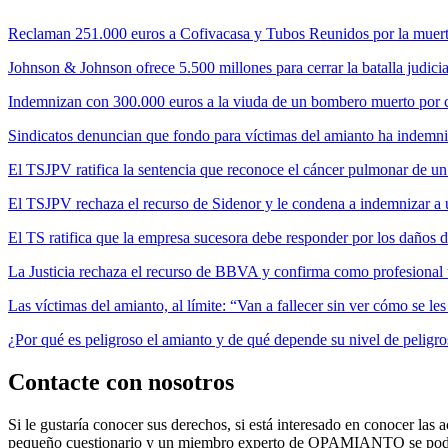
Reclaman 251.000 euros a Cofivacasa y Tubos Reunidos por la muerte
Johnson & Johnson ofrece 5.500 millones para cerrar la batalla judicia
Indemnizan con 300.000 euros a la viuda de un bombero muerto por cul
Sindicatos denuncian que fondo para víctimas del amianto ha indemni
El TSJPV ratifica la sentencia que reconoce el cáncer pulmonar de un
El TSJPV rechaza el recurso de Sidenor y le condena a indemnizar a 
El TS ratifica que la empresa sucesora debe responder por los daños 
La Justicia rechaza el recurso de BBVA y confirma como profesional 
Las víctimas del amianto, al límite: “Van a fallecer sin ver cómo se l
¿Por qué es peligroso el amianto y de qué depende su nivel de peligr
Contacte con nosotros
Si le gustaría conocer sus derechos, si está interesado en conocer las a
pequeño cuestionario y un miembro experto de OPAMIANTO se podrá