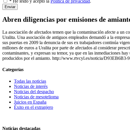
* He leído y acepto la
Política de privacidad
.
Enviar
Abren diligencias por emisiones de amianto
La asociación de afectados temen que la contaminación afecte a un col
Uralita. Una asociación de antiguos empleados demandó a la empresa, 
sus puertas en 2009 la denuncia de sus ex trabajadores continúa vigen
millones de euros a Uralita por parte de afectados al considerar pres
contaminantes, y expresan su temor, ya que en las inmediaciones hay 
producidos por el amianto. http://www.rtvcyl.es/noticia/D93EB6B3
Categorías
Todas las noticias
Noticias de interés
Noticias del despacho
Noticias de mesotelioma
Juicios en España
Éxito en el extranjero
Noticias destacadas