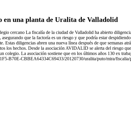
 en una planta de Uralita de Valladolid
egio cercano La fiscalía de la ciudad de Valladolid ha abierto diligenc
asegurando que la factoría es un riesgo y que podría estar despidiendo
te. Estas diligencias abren una nueva línea después de que semanas atrá
critos los hechos. Desde la asociación AVIDALID se alerta del riesgo qu
un colegio. La asociación sostiene que en los últimos años 130 ex trab
-91F5-B70E-CBBEA64334C69433/20120730/uralita/puto/mira/fiscalia/p