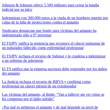
Johnson & Johnson ofrece 5.500 millones para cerrar la batalla
judicial por su talco
Indemnizan con 300.000 euros a la viuda de un bombero muerto por
culpa de la falta de protecciones contra el amianto
Sindicatos denuncian que fondo para víctimas del amianto ha
indemnizado sólo a 97 personas
El TSJPV ratifica la sentencia que reconoce el cáncer pulmonar de
un trabajador fallecido como enfermedad profesional
El TSJPV rechaza el recurso de Sidenor y le condena a indemnizar
a un enfermo de asbestosis
El TS ratifica que la empresa sucesora debe responder por los daños
del amianto
La Justicia rechaza el recurso de BBVA y confirma como
profesional un cáncer pleural de un extrabajador
Las víctimas del amianto, al límite: “Van a fallecer sin ver cómo se
les compensa por el daño sufrido”
¿Por qué es peligroso el amianto y de qué depende su nivel de