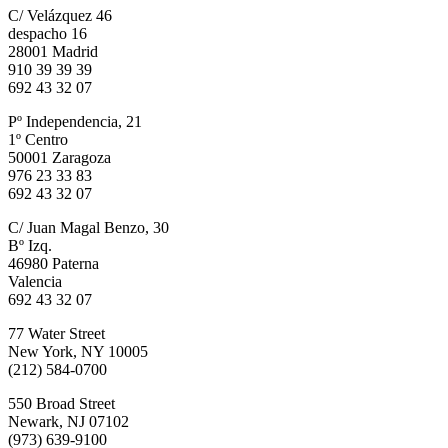
C/ Velázquez 46
despacho 16
28001 Madrid
910 39 39 39
692 43 32 07
Pº Independencia, 21
1º Centro
50001 Zaragoza
976 23 33 83
692 43 32 07
C/ Juan Magal Benzo, 30
Bº Izq.
46980 Paterna
Valencia
692 43 32 07
77 Water Street
New York, NY 10005
(212) 584-0700
550 Broad Street
Newark, NJ 07102
(973) 639-9100