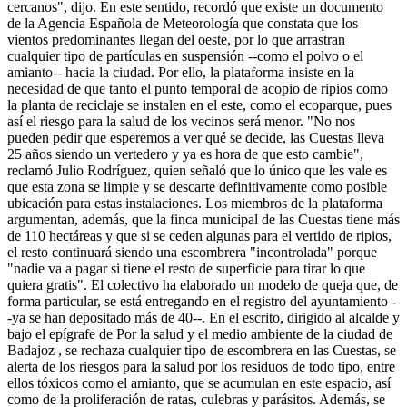
cercanos", dijo. En este sentido, recordó que existe un documento
de la Agencia Española de Meteorología que constata que los
vientos predominantes llegan del oeste, por lo que arrastran
cualquier tipo de partículas en suspensión --como el polvo o el
amianto-- hacia la ciudad. Por ello, la plataforma insiste en la
necesidad de que tanto el punto temporal de acopio de ripios como
la planta de reciclaje se instalen en el este, como el ecoparque, pues
así el riesgo para la salud de los vecinos será menor. "No nos
pueden pedir que esperemos a ver qué se decide, las Cuestas lleva
25 años siendo un vertedero y ya es hora de que esto cambie",
reclamó Julio Rodríguez, quien señaló que lo único que les vale es
que esta zona se limpie y se descarte definitivamente como posible
ubicación para estas instalaciones. Los miembros de la plataforma
argumentan, además, que la finca municipal de las Cuestas tiene más
de 110 hectáreas y que si se ceden algunas para el vertido de ripios,
el resto continuará siendo una escombrera "incontrolada" porque
"nadie va a pagar si tiene el resto de superficie para tirar lo que
quiera gratis". El colectivo ha elaborado un modelo de queja que, de
forma particular, se está entregando en el registro del ayuntamiento -
-ya se han depositado más de 40--. En el escrito, dirigido al alcalde y
bajo el epígrafe de Por la salud y el medio ambiente de la ciudad de
Badajoz , se rechaza cualquier tipo de escombrera en las Cuestas, se
alerta de los riesgos para la salud por los residuos de todo tipo, entre
ellos tóxicos como el amianto, que se acumulan en este espacio, así
como de la proliferación de ratas, culebras y parásitos. Además, se