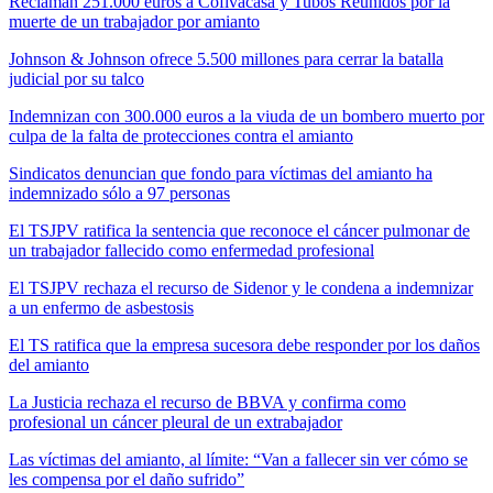
Reclaman 251.000 euros a Cofivacasa y Tubos Reunidos por la
muerte de un trabajador por amianto
Johnson & Johnson ofrece 5.500 millones para cerrar la batalla
judicial por su talco
Indemnizan con 300.000 euros a la viuda de un bombero muerto por
culpa de la falta de protecciones contra el amianto
Sindicatos denuncian que fondo para víctimas del amianto ha
indemnizado sólo a 97 personas
El TSJPV ratifica la sentencia que reconoce el cáncer pulmonar de
un trabajador fallecido como enfermedad profesional
El TSJPV rechaza el recurso de Sidenor y le condena a indemnizar
a un enfermo de asbestosis
El TS ratifica que la empresa sucesora debe responder por los daños
del amianto
La Justicia rechaza el recurso de BBVA y confirma como
profesional un cáncer pleural de un extrabajador
Las víctimas del amianto, al límite: “Van a fallecer sin ver cómo se
les compensa por el daño sufrido”