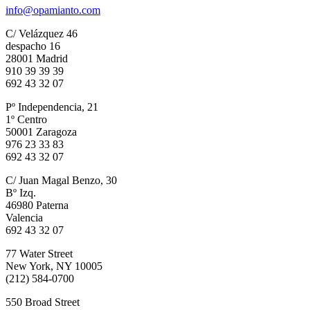
info@opamianto.com
C/ Velázquez 46
despacho 16
28001 Madrid
910 39 39 39
692 43 32 07
Pº Independencia, 21
1º Centro
50001 Zaragoza
976 23 33 83
692 43 32 07
C/ Juan Magal Benzo, 30
Bº Izq.
46980 Paterna
Valencia
692 43 32 07
77 Water Street
New York, NY 10005
(212) 584-0700
550 Broad Street