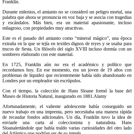
Franklin.
Durante milenios, el amianto no se consideró un peligro mortal, una
palabra que ahora se pronuncia en voz baja y se asocia con tragedias
y escándalos. Más bien, era un material apasionante, incluso
milagroso, con propiedades muy atractivas.
Este es el pasado del amianto como “mineral mágico”, una época
extraña en la que se tejía en textiles dignos de reyes y se usaba para
trucos de fiesta. Un filósofo del siglo XVIII incluso dormía con un
sombrero elaborado con este material.
En 1725, Franklin aún no era el académico y político que
recordamos hoy. En ese momento, era un joven de 19 años con
problemas de liquidez que recientemente había sido abandonado en
Londres por un empleador sin escrúpulos.
Con el tiempo, la colección de Hans Sloane formó la base del
Museo de Historia Natural, inaugurado en 1881.Alamy
Afortunadamente, el valiente adolescente había conseguido un
nuevo trabajo en una imprenta, pero necesitaba una manera rápida
de recaudar fondos adicionales. Un día, Franklin tuvo la idea de
enviarle una carta al coleccionista y naturalista. Hans
Sloanalertándole que había traído varias curiosidades del otro lado
del Atlántico que podrían ser de su interés.