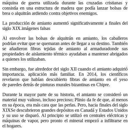
máquina de guerra utilizada durante las cruzadas cristianas y
consistía en una estructura de madera que podía lanzar bolsas de
brea o alquitrán ardiendo contra objetivos enemigos.
La producción de amianto aumentó significativamente a finales del
siglo XIX.imágenes falsas
Al envolver las bolsas de alquitrán en amianto, los caballeros
podrían evitar que se quemaran antes de llegar a su destino. También
se añadieron fibras tejidas de amianto al armaduradonde sus
propiedades de aislamiento térmico ayudaban a mantener abrigados
a quienes los utilizaban.
Sin embargo, fue alrededor del siglo XII cuando el amianto adquirió
importancia. aplicación más familiar. En 2014, los científicos
revelaron que habían descubierto fibras de amianto en el yeso
de paredes detrás de pinturas murales bizantinas en Chipre.
Durante la mayor parte de su historia, el amianto se consideró un
material muy valioso, incluso precioso; Plinio da fe de que, al menos
en su época, era más cara que las perlas. Pero, hacia finales del siglo
XIXSe descubrieron grandes depósitos en Canadá y Estados Unidos
y su uso se disparó. Al principio se utilizó en centrales eléctricas y
máquinas de vapor, pero pronto el mineral empezó a infiltrarse en
el hogares.