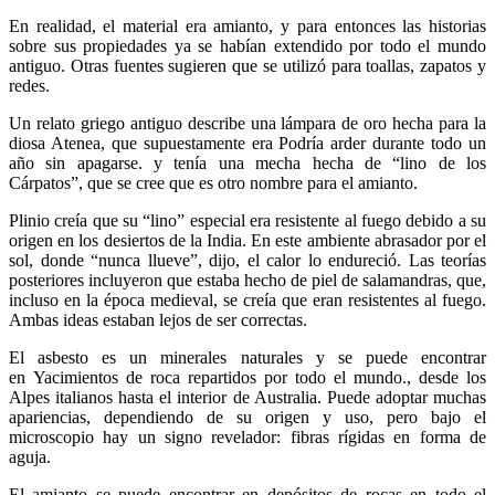
En realidad, el material era amianto, y para entonces las historias
sobre sus propiedades ya se habían extendido por todo el mundo
antiguo. Otras fuentes sugieren que se utilizó para toallas, zapatos y
redes.
Un relato griego antiguo describe una lámpara de oro hecha para la
diosa Atenea, que supuestamente era Podría arder durante todo un
año sin apagarse. y tenía una mecha hecha de “lino de los
Cárpatos”, que se cree que es otro nombre para el amianto.
Plinio creía que su “lino” especial era resistente al fuego debido a su
origen en los desiertos de la India. En este ambiente abrasador por el
sol, donde “nunca llueve”, dijo, el calor lo endureció. Las teorías
posteriores incluyeron que estaba hecho de piel de salamandras, que,
incluso en la época medieval, se creía que eran resistentes al fuego.
Ambas ideas estaban lejos de ser correctas.
El asbesto es un minerales naturales y se puede encontrar
en Yacimientos de roca repartidos por todo el mundo., desde los
Alpes italianos hasta el interior de Australia. Puede adoptar muchas
apariencias, dependiendo de su origen y uso, pero bajo el
microscopio hay un signo revelador: fibras rígidas en forma de
aguja.
El amianto se puede encontrar en depósitos de rocas en todo el