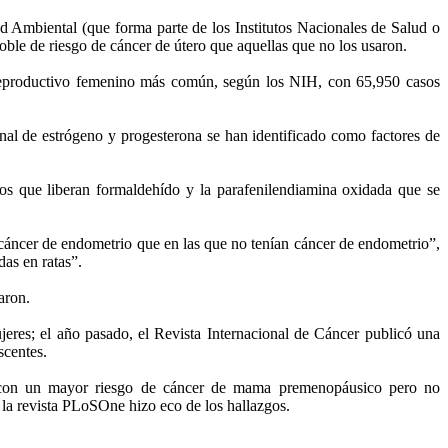
ud Ambiental (que forma parte de los Institutos Nacionales de Salud o
oble de riesgo de cáncer de útero que aquellas que no los usaron.
r reproductivo femenino más común, según los NIH, con 65,950 casos
onal de estrógeno y progesterona se han identificado como factores de
cos que liberan formaldehído y la parafenilendiamina oxidada que se
n cáncer de endometrio que en las que no tenían cáncer de endometrio”,
das en ratas”.
aron.
jeres; el año pasado, el Revista Internacional de Cáncer publicó una
scentes.
ió con un mayor riesgo de cáncer de mama premenopáusico pero no
 la revista PLoSOne hizo eco de los hallazgos.