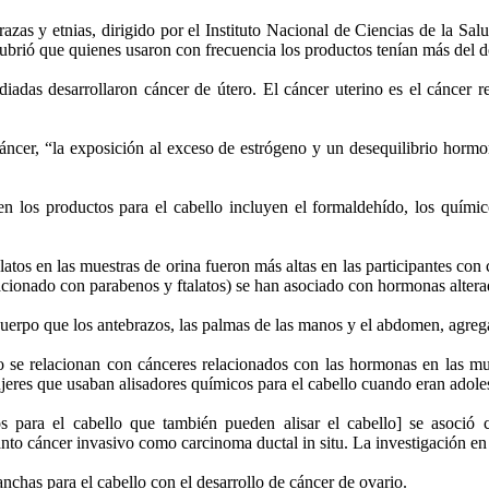
zas y etnias, dirigido por el Instituto Nacional de Ciencias de la Sal
ubrió que quienes usaron con frecuencia los productos tenían más del d
iadas desarrollaron cáncer de útero. El cáncer uterino es el cánce
Cáncer, “la exposición al exceso de estrógeno y un desequilibrio horm
n los productos para el cabello incluyen el formaldehído, los quími
latos en las muestras de orina fueron más altas en las participantes co
elacionado con parabenos y ftalatos) se han asociado con hormonas altera
cuerpo que los antebrazos, las palmas de las manos y el abdomen, agreg
lo se relacionan con cánceres relacionados con las hormonas en las mu
eres que usaban alisadores químicos para el cabello cuando eran adole
cos para el cabello que también pueden alisar el cabello] se asoc
nto cáncer invasivo como carcinoma ductal in situ. La investigación en
nchas para el cabello con el desarrollo de cáncer de ovario.