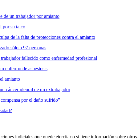
 de un trabajador por amianto
l por su talco
pa de la falta de protecciones contra el amianto
zado sólo a 97 personas
 trabajador fallecido como enfermedad profesional
un enfermo de asbestosis
del amianto
un cáncer pleural de un extrabajador
es compensa por el daño sufrido”
osidad?
cciones judiciales que puede ejercitar o si tiene información sobre otros