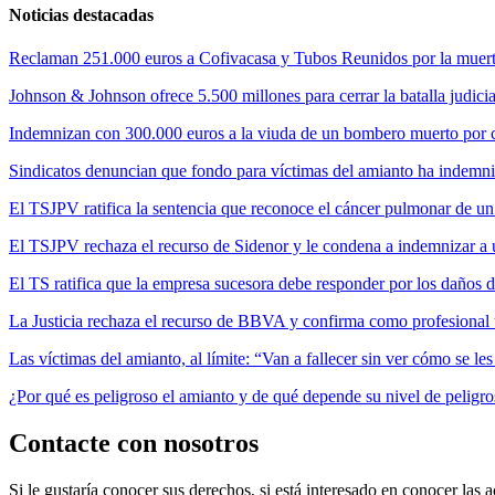
Noticias destacadas
Reclaman 251.000 euros a Cofivacasa y Tubos Reunidos por la muerte
Johnson & Johnson ofrece 5.500 millones para cerrar la batalla judicia
Indemnizan con 300.000 euros a la viuda de un bombero muerto por cul
Sindicatos denuncian que fondo para víctimas del amianto ha indemni
El TSJPV ratifica la sentencia que reconoce el cáncer pulmonar de un
El TSJPV rechaza el recurso de Sidenor y le condena a indemnizar a 
El TS ratifica que la empresa sucesora debe responder por los daños 
La Justicia rechaza el recurso de BBVA y confirma como profesional 
Las víctimas del amianto, al límite: “Van a fallecer sin ver cómo se l
¿Por qué es peligroso el amianto y de qué depende su nivel de peligr
Contacte con nosotros
Si le gustaría conocer sus derechos, si está interesado en conocer las a