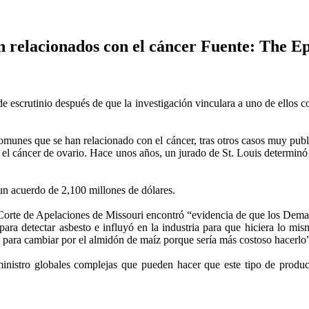
n relacionados con el cáncer Fuente: The E
 escrutinio después de que la investigación vinculara a uno de ellos co
munes que se han relacionado con el cáncer, tras otros casos muy publi
on el cáncer de ovario. Hace unos años, un jurado de St. Louis determin
un acuerdo de 2,100 millones de dólares.
Corte de Apelaciones de Missouri encontró “evidencia de que los Dema
ara detectar asbesto e influyó en la industria para que hiciera lo mism
s para cambiar por el almidón de maíz porque sería más costoso hacerlo
nistro globales complejas que pueden hacer que este tipo de produc