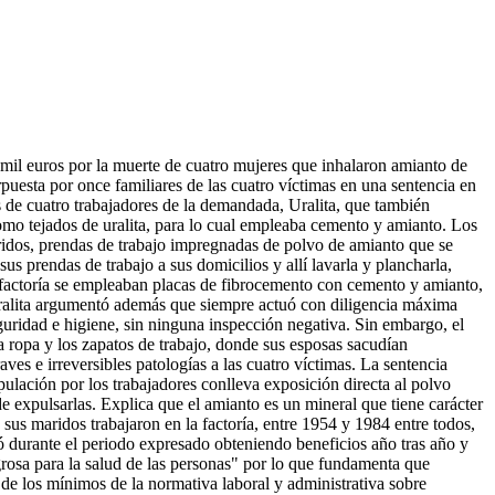
mil euros por la muerte de cuatro mujeres que inhalaron amianto de
puesta por once familiares de las cuatro víctimas en una sentencia en
 de cuatro trabajadores de la demandada, Uralita, que también
como tejados de uralita, para lo cual empleaba cemento y amianto. Los
ridos, prendas de trabajo impregnadas de polvo de amianto que se
s prendas de trabajo a sus domicilios y allí lavarla y plancharla,
factoría se empleaban placas de fibrocemento con cemento y amianto,
Uralita argumentó además que siempre actuó con diligencia máxima
guridad e higiene, sin ninguna inspección negativa. Sin embargo, el
la ropa y los zapatos de trabajo, donde sus esposas sacudían
ves e irreversibles patologías a las cuatro víctimas. La sentencia
pulación por los trabajadores conlleva exposición directa al polvo
de expulsarlas. Explica que el amianto es un mineral que tiene carácter
 sus maridos trabajaron en la factoría, entre 1954 y 1984 entre todos,
ó durante el periodo expresado obteniendo beneficios año tras año y
rosa para la salud de las personas" por lo que fundamenta que
e los mínimos de la normativa laboral y administrativa sobre