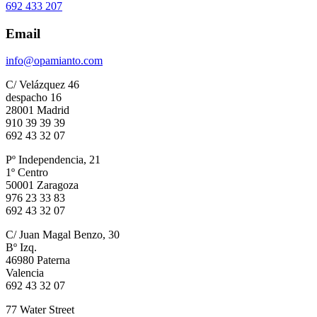
692 433 207
Email
info@opamianto.com
C/ Velázquez 46
despacho 16
28001 Madrid
910 39 39 39
692 43 32 07
Pº Independencia, 21
1º Centro
50001 Zaragoza
976 23 33 83
692 43 32 07
C/ Juan Magal Benzo, 30
Bº Izq.
46980 Paterna
Valencia
692 43 32 07
77 Water Street