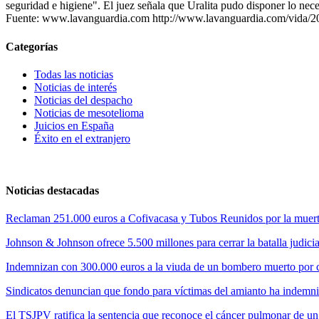
seguridad e higiene". El juez señala que Uralita pudo disponer lo neces
Fuente: www.lavanguardia.com http://www.lavanguardia.com/vida/20
Categorías
Todas las noticias
Noticias de interés
Noticias del despacho
Noticias de mesotelioma
Juicios en España
Éxito en el extranjero
Noticias destacadas
Reclaman 251.000 euros a Cofivacasa y Tubos Reunidos por la muerte
Johnson & Johnson ofrece 5.500 millones para cerrar la batalla judicia
Indemnizan con 300.000 euros a la viuda de un bombero muerto por cul
Sindicatos denuncian que fondo para víctimas del amianto ha indemni
El TSJPV ratifica la sentencia que reconoce el cáncer pulmonar de un