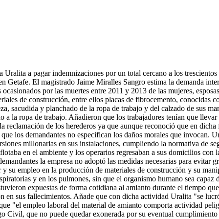
ralita a pagar indemnizaciones por un total cercano a los trescientos 
 en Getafe. El magistrado Jaime Miralles Sangro estima la demanda inter
 ocasionados por las muertes entre 2011 y 2013 de las mujeres, esposas
eriales de construcción, entre ellos placas de fibrocemento, conocidas 
za, sacudida y planchado de la ropa de trabajo y del calzado de sus ma
a la ropa de trabajo. Añadieron que los trabajadores tenían que llevar su
la reclamación de los herederos ya que aunque reconoció que en dicha 
a que los demandantes no especifican los daños morales que invocan. 
rsiones millonarias en sus instalaciones, cumpliendo la normativa de se
flotaba en el ambiente y los operarios regresaban a sus domicilios con 
 demandantes la empresa no adoptó las medidas necesarias para evitar gra
uir y su empleo en la producción de materiales de construcción y su mani
 respiratorias y en los pulmones, sin que el organismo humano sea capaz 
estuvieron expuestas de forma cotidiana al amianto durante el tiempo que
 en sus fallecimientos. Añade que con dicha actividad Uralita "se lucr
ue "el empleo laboral del material de amianto comporta actividad pelig
go Civil, que no puede quedar exonerada por su eventual cumplimiento d