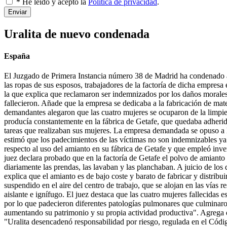
* He leído y acepto la
Política de privacidad
.
Enviar
Uralita de nuevo condenada
España
El Juzgado de Primera Instancia número 38 de Madrid ha condenado a U
las ropas de sus esposos, trabajadores de la factoría de dicha empresa
la que explica que reclamaron ser indemnizados por los daños morales
fallecieron. Añade que la empresa se dedicaba a la fabricación de mat
demandantes alegaron que las cuatro mujeres se ocuparon de la limpie
producía constantemente en la fábrica de Getafe, que quedaba adherido 
tareas que realizaban sus mujeres. La empresa demandada se opuso a 
estimó que los padecimientos de las víctimas no son indemnizables y
respecto al uso del amianto en su fábrica de Getafe y que empleó inve
juez declara probado que en la factoría de Getafe el polvo de amianto 
diariamente las prendas, las lavaban y las planchaban. A juicio de los
explica que el amianto es de bajo coste y barato de fabricar y distrib
suspendido en el aire del centro de trabajo, que se alojan en las vías
aislante e ignífugo. El juez destaca que las cuatro mujeres fallecidas 
por lo que padecieron diferentes patologías pulmonares que culminaron
aumentando su patrimonio y su propia actividad productiva". Agrega q
"Uralita desencadenó responsabilidad por riesgo, regulada en el Códi