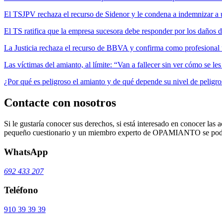
El TSJPV rechaza el recurso de Sidenor y le condena a indemnizar a 
El TS ratifica que la empresa sucesora debe responder por los daños 
La Justicia rechaza el recurso de BBVA y confirma como profesional 
Las víctimas del amianto, al límite: “Van a fallecer sin ver cómo se l
¿Por qué es peligroso el amianto y de qué depende su nivel de peligr
Contacte con nosotros
Si le gustaría conocer sus derechos, si está interesado en conocer las a
pequeño cuestionario y un miembro experto de OPAMIANTO se podrá
WhatsApp
692 433 207
Teléfono
910 39 39 39