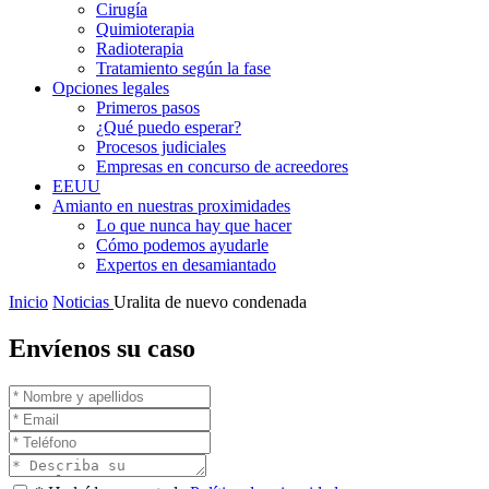
Cirugía
Quimioterapia
Radioterapia
Tratamiento según la fase
Opciones legales
Primeros pasos
¿Qué puedo esperar?
Procesos judiciales
Empresas en concurso de acreedores
EEUU
Amianto en nuestras proximidades
Lo que nunca hay que hacer
Cómo podemos ayudarle
Expertos en desamiantado
Inicio
Noticias
Uralita de nuevo condenada
Envíenos su caso